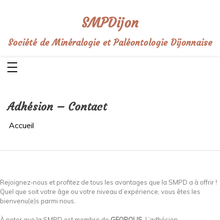
Aller
au
contenu
SMPDijon
Société de Minéralogie et Paléontologie Dijonnaise
Adhésion – Contact
Accueil
Rejoignez-nous et profitez de tous les avantages que la SMPD a à offrir !
Quel que soit votre âge ou votre niveau d’expérience, vous êtes les
bienvenu(e)s parmi nous.
À noter que la SMPD est membre de
GEOPOLIS
. L’adhésion