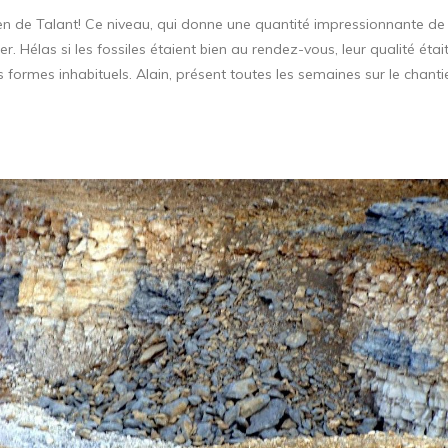
rdien de Talant! Ce niveau, qui donne une quantité impressionnante de
er. Hélas si les fossiles étaient bien au rendez-vous, leur qualité é
des formes inhabituels. Alain, présent toutes les semaines sur le ch