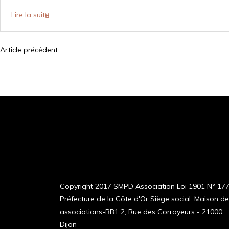
Lire la suite
Article précédent
N
a
v
i
g
a
Copyright 2017 SMPD Association Loi 1901 N° 17
t
Préfecture de la Côte d'Or Siège social: Maison d
i
associations-BB1 2, Rue des Corroyeurs - 21000
Dijon