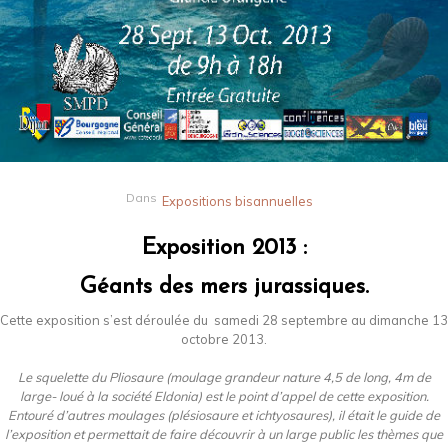
Dans
Expositions bisannuelles
Exposition 2013 :
Géants des mers jurassiques.
Cette exposition s’est déroulée du samedi 28 septembre au dimanche 13
octobre 2013.
Le squelette du Pliosaure (moulage grandeur nature 4,5 de long, 4m de
large- loué à la société Eldonia) est le point d’appel de cette exposition.
Entouré d’autres moulages (plésiosaure et ichtyosaures), il était le guide de
l’exposition et permettait de faire découvrir à un large public les thèmes que