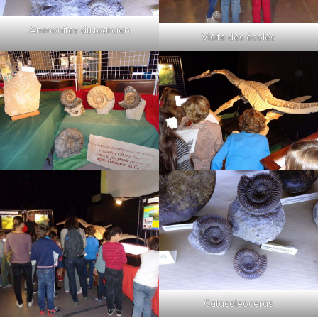
Ammonites du toarcien
Visite des écoles
Catacoleoceras