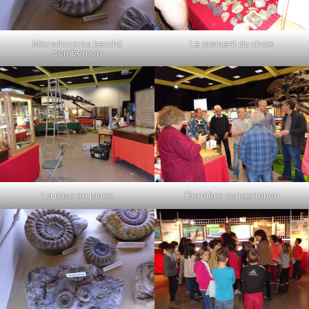
Microdoceras berchii
Le moment du choix
sombernon
La mise en place
Dernière concertation