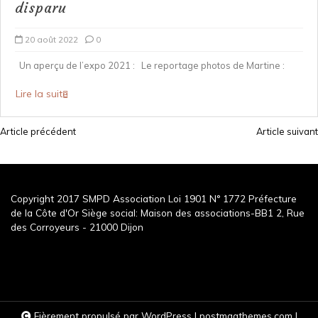
disparu
20 août 2022
0
Un aperçu de l’expo 2021 : Le reportage photos de Martine :
Lire la suite
Article précédent
Article suivant
N
a
v
Copyright 2017 SMPD Association Loi 1901 N° 1772 Préfecture
i
de la Côte d'Or Siège social: Maison des associations-BB1 2, Rue
g
des Corroyeurs - 21000 Dijon
a
t
i
o
Fièrement propulsé par WordPress
|
postmagthemes.com
|