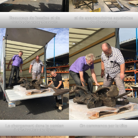
Beaucoup de fossiles et de
et de spectaculaires squelettes
moulages exceptionnels
de dinosaures
Le chargement dans le camion
On commence par la tête
à destination de Dijon