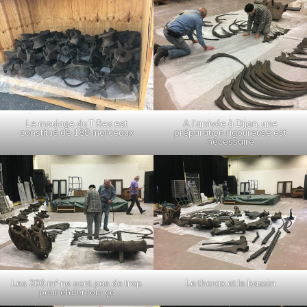
Le moulage du T Rex est
A l’arrivée à Dijon, une
constitué de 188 morceaux
préparation rigoureuse est
nécessaire
Les 200 m² ne sont pas de trop
Le thorax et le bassin
pour étaler tout ça