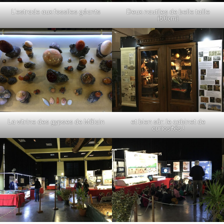
L’estrade aux fossiles géants
Deux nautiles de belle taille
(50cm)
La vitrine des gypses de Mâlain
et bien sûr: le cabinet de
curiosités !