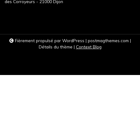
g
des Corroyeurs - 21000 Dijon
a
t
i
o
Fièrement propulsé par WordPress
|
postmagthemes.com
|
Détails du thème
|
Context Blog
n
d
e
l
’
a
r
t
i
c