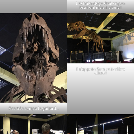
L’échafaudage était un peu
branlant mais il a tenu !
Il s’appelle Stan et il a fière
allure !
Pas très sympa le gaillard…