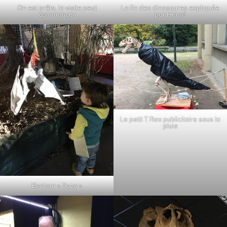
On est prêts, la visite peut
La fin des dinosaures expliquée
commencer
par Hervé
Le petit T Rex publicitaire sous la
pluie
Bonjour « Zozo »