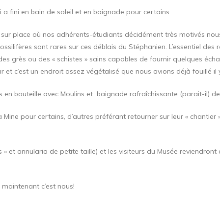
 a fini en bain de soleil et en baignade pour certains.
s sur place où nos adhérents-étudiants décidément très motivés nous
ossilifères sont rares sur ces déblais du Stéphanien. L’essentiel des
 des grès ou des « schistes » sains capables de fournir quelques écha
et c’est un endroit assez végétalisé que nous avions déjà fouillé il 
en bouteille avec Moulins et baignade rafraîchissante (parait-il) d
a Mine pour certains, d’autres préférant retourner sur leur « chantie
 » et annularia de petite taille) et les visiteurs du Musée reviendron
» maintenant c’est nous!