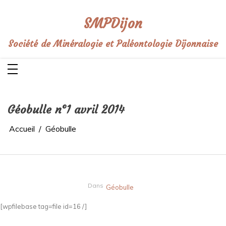
Aller
au
contenu
SMPDijon
Société de Minéralogie et Paléontologie Dijonnaise
Géobulle n°1 avril 2014
Accueil
Géobulle
Dans
Géobulle
[wpfilebase tag=file id=16 /]