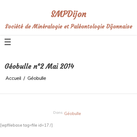
Aller
au
contenu
SMPDijon
Société de Minéralogie et Paléontologie Dijonnaise
Géobulle n°2 Mai 2014
Accueil
Géobulle
Dans
Géobulle
[wpfilebase tag=file id=17 /]